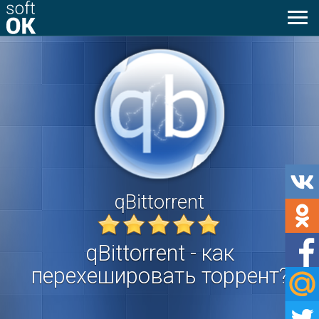
Toggl
naviga
qBittorrent
qBittorrent - как
перехешировать торрент?